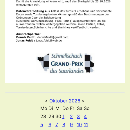
<
Oktober
2026
>
Mo
Di
Mi
Do
Fr
Sa
So
28
29
30
1
2
3
4
5
6
7
8
9
10
11