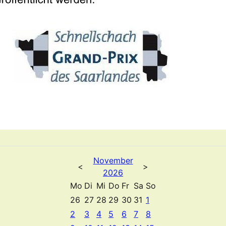
November
<
>
2026
Mo
Di
Mi
Do
Fr
Sa
So
26
27
28
29
30
31
1
2
3
4
5
6
7
8